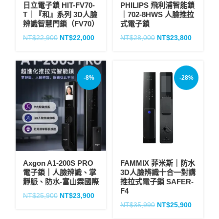
日立電子鎖 HIT-FV70-
PHILIPS 飛利浦智能鎖
T｜『和』系列 3D人臉
｜702-8HWS 人臉推拉
辨識智慧門鎖（FV70）
式電子鎖
NT$
22,900
NT$
22,000
NT$
28,000
NT$
23,800
-8%
-28%
Axgon A1-200S PRO
FAMMIX 菲米斯｜防水
電子鎖｜人臉辨識、掌
3D人臉辨識十合一對講
靜脈、防水-富山霖國際
推拉式電子鎖 SAFER-
F4
NT$
25,900
NT$
23,900
NT$
35,990
NT$
25,900