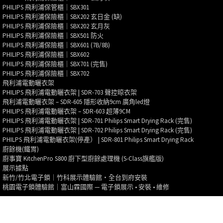
PHILIPS 飛利浦保管櫃｜SBX301
PHILIPS 飛利浦保險櫃｜SBX202 玄日金 (缺)
PHILIPS 飛利浦保險櫃｜SBX202 玄月灰
PHILIPS 飛利浦保險櫃｜SBX501 防火
PHILIPS 飛利浦保險櫃｜SBX601 (7B/8B)
PHILIPS 飛利浦保險櫃｜SBX602
PHILIPS 飛利浦保險櫃｜SBX701 (完售)
PHILIPS 飛利浦保險櫃｜SBX702
飛利浦電動曬衣架
PHILIPS 飛利浦電動曬衣架 | SDR-703 聲控晾衣架
飛利浦電動曬衣架 – SDR-605 隱形收納9cm 廣角led燈
PHILIPS 飛利浦電動曬衣架 – SDR-603 超薄9CM
PHILIPS 飛利浦電動曬衣架 | SDR-701 Philips Smart Drying Rack (完售)
PHILIPS 飛利浦電動曬衣架 | SDR-702 Philips Smart Drying Rack (完售)
PHILPS 飛利浦電動曬衣架(停產） | SDR-801 Philips Smart Drying Rack
廚餘機(鐵胃)
廚事寶 KitchenPro S800 廚下型廚餘處理機 (S-Class旗艦版)
展示據點
新竹/竹北電子鎖｜竹科展示體驗館・全台到府安裝
桃園電子鎖體驗館｜富山霖國際 — 電子鎖展示 • 安裝 • 維修