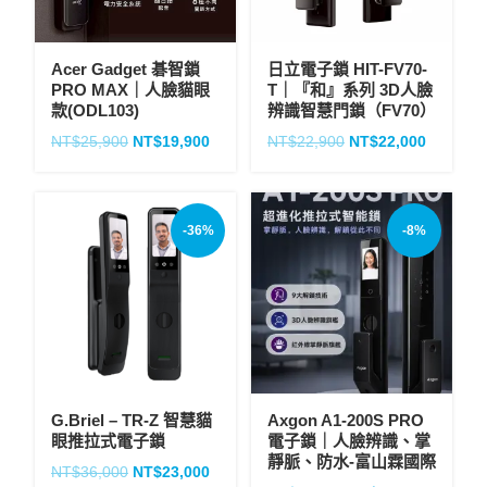
Acer Gadget 碁智鎖
日立電子鎖 HIT-FV70-
PRO MAX｜人臉貓眼
T｜『和』系列 3D人臉
款(ODL103)
辨識智慧門鎖（FV70）
NT$
25,900
NT$
19,900
NT$
22,900
NT$
22,000
-36%
-8%
G.Briel – TR-Z 智慧貓
Axgon A1-200S PRO
眼推拉式電子鎖
電子鎖｜人臉辨識、掌
靜脈、防水-富山霖國際
NT$
36,000
NT$
23,000