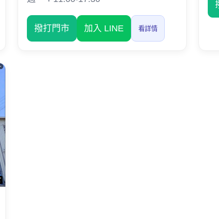
撥打門市
加入 LINE
看詳情