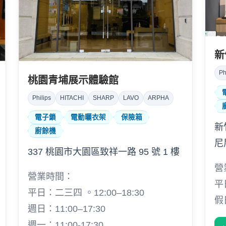
新
Ph
桃園青埔展示體驗館
Philips
HITACHI
SHARP
LAVO
ARPHA
電子鎖
電動曬衣架
保險箱
新
廚餘機
尼
337 桃園市大園區致祥一路 95 號 1 樓
營
營業時間：
平日
平日：二三四 。12:00–18:30
假日
週日：11:00–17:30
週一：11:00-17:30