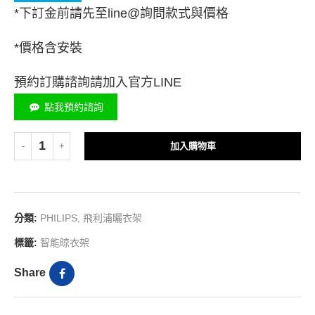
*下訂金前請先至line@詢問款式與價格
*價格含安裝
預約訂購諮詢請加入官方LINE
點我預約諮詢
加入購物車
分類:
PHILIPS
,
飛利浦曬衣架
標籤:
智能晾衣架
Share