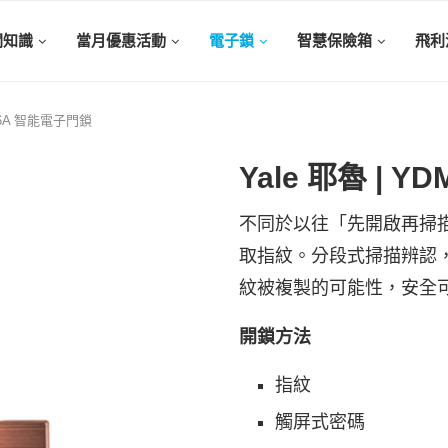
關知識
當月優惠活動
電子鎖
智慧保險箱
飛利
116A 智能電子門鎖
Yale 耶魯 | 
不同於以往「先開啟再掃
取指紋。分段式掃描辨認
紋被複製的可能性，安全
開鎖方法
指紋
觸屏式密碼