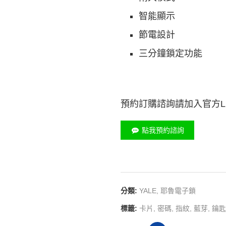
智能顯示
節電設計
三分鐘鎖定功能
預約訂購諮詢請加入官方LI
點我預約諮詢
分類:
YALE
,
耶魯電子鎖
標籤:
卡片
,
密碼
,
指紋
,
藍芽
,
鑰匙