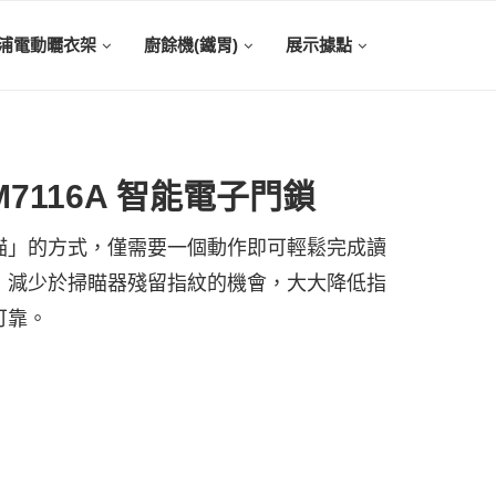
浦電動曬衣架
廚餘機(鐵胃)
展示據點
YDM7116A 智能電子門鎖
描」的方式，僅需要一個動作即可輕鬆完成讀
，減少於掃瞄器殘留指紋的機會，大大降低指
可靠。