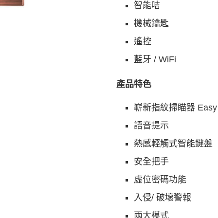
智能咭
機械鑰匙
遙控
藍牙 / WiFi
產品特色
嶄新指紋掃瞄器 Easy 
語音提示
熱感輕觸式智能鍵盤
安全把手
虛位密碼功能
入侵/ 破壞警報
兩大模式