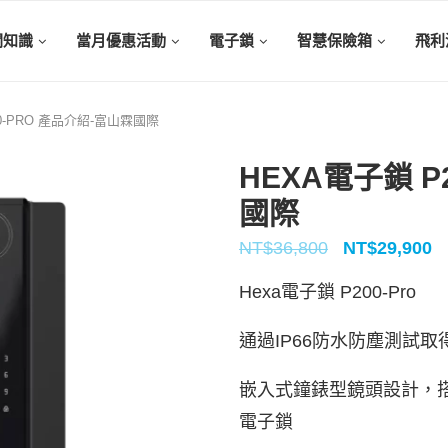
關知識
當月優惠活動
電子鎖
智慧保險箱
飛利
00-PRO 產品介紹-富山霖國際
HEXA電子鎖 P
國際
NT$
36,800
NT$
29,900
Hexa電子鎖 P200-Pro
通過IP66防水防塵測試
嵌入式鐘錶型鏡頭設計，搭
電子鎖