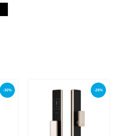
-30%
-29%