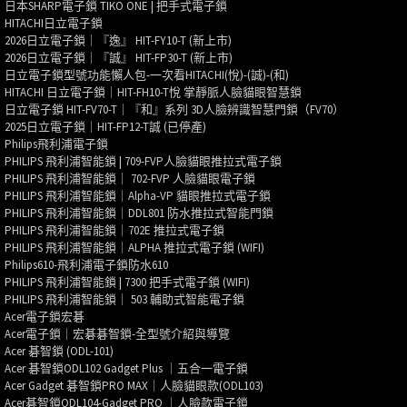
日本SHARP電子鎖 TIKO ONE | 把手式電子鎖
HITACHI日立電子鎖
2026日立電子鎖｜『逸』 HIT-FY10-T (新上市)
2026日立電子鎖｜『誠』 HIT-FP30-T (新上市)
日立電子鎖型號功能懶人包-一次看HITACHI(悅)-(誠)-(和)
HITACHI 日立電子鎖｜HIT-FH10-T悅 掌靜脈人臉貓眼智慧鎖
日立電子鎖 HIT-FV70-T｜『和』系列 3D人臉辨識智慧門鎖（FV70）
2025日立電子鎖｜HIT-FP12-T誠 (已停產)
Philips飛利浦電子鎖
PHILIPS 飛利浦智能鎖 | 709-FVP人臉貓眼推拉式電子鎖
PHILIPS 飛利浦智能鎖｜ 702-FVP 人臉貓眼電子鎖
PHILIPS 飛利浦智能鎖｜Alpha-VP 貓眼推拉式電子鎖
PHILIPS 飛利浦智能鎖｜DDL801 防水推拉式智能門鎖
PHILIPS 飛利浦智能鎖｜702E 推拉式電子鎖
PHILIPS 飛利浦智能鎖｜ALPHA 推拉式電子鎖 (WIFI)
Philips610-飛利浦電子鎖防水610
PHILIPS 飛利浦智能鎖 | 7300 把手式電子鎖 (WIFI)
PHILIPS 飛利浦智能鎖｜ 503 輔助式智能電子鎖
Acer電子鎖宏碁
Acer電子鎖｜宏碁碁智鎖-全型號介紹與導覽
Acer 碁智鎖 (ODL-101)
Acer 碁智鎖ODL102 Gadget Plus ｜五合一電子鎖
Acer Gadget 碁智鎖PRO MAX｜人臉貓眼款(ODL103)
Acer碁智鎖ODL104-Gadget PRO ｜人臉款電子鎖