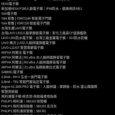
HEXA電子鎖
新加坡HEXA P200人臉電子鎖｜IP66防水、遠端視訊9合1
Yale電子鎖
Yale 耶魯 | YDM7116A 智能電子門鎖
Yale 耶魯 | YDM7220 智能電子門鎖
台灣生產LAVO電子鎖
台灣LAVO L933人臉掌靜脈電子鎖｜彰化工廠高CP值旗艦款
LAVO L831防水電子鎖｜台灣工廠金屬電子鎖、SGS防水防曬
LAVO 樂沃 | L932 人臉辨識旗艦電子鎖
LAVO-L11AST 智慧尊爵電子鎖
ARPHA 阿爾法 電子鎖
ARPHA 阿爾法 | M1 ultra 3D人臉辨識靜音電子鎖
ARPHA 阿爾法 | M2 ultra 人臉辨識靜音電子鎖
ARPHA 阿爾法 | Z1 ultra 指靜脈推拉式電子鎖
GABRIEL電子鎖
G.Briel – HH.U 五合一房門電子鎖
G.Briel – TR1 窄鋁門窗指定電子鎖
Axgon A1-200S PRO 電子鎖｜人臉辨識、掌靜脈、防水-富山霖國際
智慧保險箱
飛利浦電子鎖-晾衣架-保險箱使用指南
PHILIPS 飛利浦｜SBX102 保管櫃
PHILIPS 飛利浦保險櫃｜SBX202 玄月灰
PHILIPS 飛利浦保管櫃｜SBX301