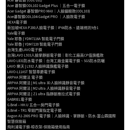
Acer 碁智鎖 (ODL-101)
Acer 碁智鎖ODL102 Gadget Plus ｜五合一電子鎖
Acer Gadget 碁智鎖PRO MAX｜人臉貓眼款(ODL103)
Acer碁智鎖ODL104-Gadget PRO ｜人臉款電子鎖
HEXA電子鎖
新加坡HEXA P200人臉電子鎖｜IP66防水、遠端視訊9合1
Yale電子鎖
Yale 耶魯 | YDM7116A 智能電子門鎖
Yale 耶魯 | YDM7220 智能電子門鎖
台灣生產LAVO電子鎖
台灣LAVO L933人臉掌靜脈電子鎖｜彰化工廠高CP值旗艦款
LAVO L831防水電子鎖｜台灣工廠金屬電子鎖、SGS防水防曬
LAVO 樂沃 | L932 人臉辨識旗艦電子鎖
LAVO-L11AST 智慧尊爵電子鎖
ARPHA 阿爾法 電子鎖
ARPHA 阿爾法 | M1 ultra 3D人臉辨識靜音電子鎖
ARPHA 阿爾法 | M2 ultra 人臉辨識靜音電子鎖
ARPHA 阿爾法 | Z1 ultra 指靜脈推拉式電子鎖
GABRIEL電子鎖
G.Briel – HH.U 五合一房門電子鎖
G.Briel – TR1 窄鋁門窗指定電子鎖
Axgon A1-200S PRO 電子鎖｜人臉辨識、掌靜脈、防水-富山霖國際
智慧保險箱
飛利浦電子鎖-晾衣架-保險箱使用指南