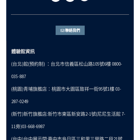
聯絡我們
體驗館資訊
(台北)館(預約制) ：台北市信義區松山路105號6樓 0800-
035-887
(桃園)青埔旗艦店：桃園市大園區致祥一街95號1樓 03-
287-0249
(新竹)新竹旗艦店:新竹市東區新安路2-1號(尼尼生活館 7-
11旁)03-668-6987
(台中)台中展示間:臺中市烏日區三和里三榮路二段21號