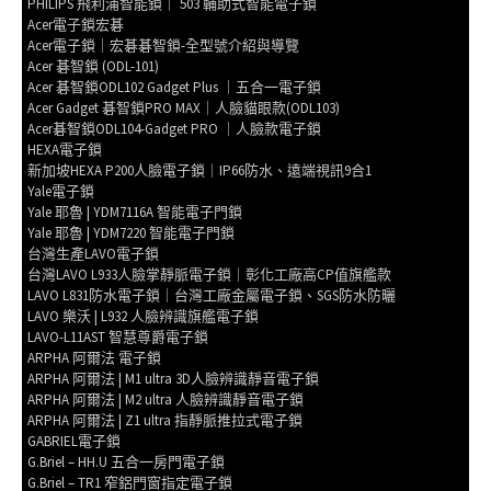
PHILIPS 飛利浦智能鎖｜ 503 輔助式智能電子鎖
Acer電子鎖宏碁
Acer電子鎖｜宏碁碁智鎖-全型號介紹與導覽
Acer 碁智鎖 (ODL-101)
Acer 碁智鎖ODL102 Gadget Plus ｜五合一電子鎖
Acer Gadget 碁智鎖PRO MAX｜人臉貓眼款(ODL103)
Acer碁智鎖ODL104-Gadget PRO ｜人臉款電子鎖
HEXA電子鎖
新加坡HEXA P200人臉電子鎖｜IP66防水、遠端視訊9合1
Yale電子鎖
Yale 耶魯 | YDM7116A 智能電子門鎖
Yale 耶魯 | YDM7220 智能電子門鎖
台灣生產LAVO電子鎖
台灣LAVO L933人臉掌靜脈電子鎖｜彰化工廠高CP值旗艦款
LAVO L831防水電子鎖｜台灣工廠金屬電子鎖、SGS防水防曬
LAVO 樂沃 | L932 人臉辨識旗艦電子鎖
LAVO-L11AST 智慧尊爵電子鎖
ARPHA 阿爾法 電子鎖
ARPHA 阿爾法 | M1 ultra 3D人臉辨識靜音電子鎖
ARPHA 阿爾法 | M2 ultra 人臉辨識靜音電子鎖
ARPHA 阿爾法 | Z1 ultra 指靜脈推拉式電子鎖
GABRIEL電子鎖
G.Briel – HH.U 五合一房門電子鎖
G.Briel – TR1 窄鋁門窗指定電子鎖