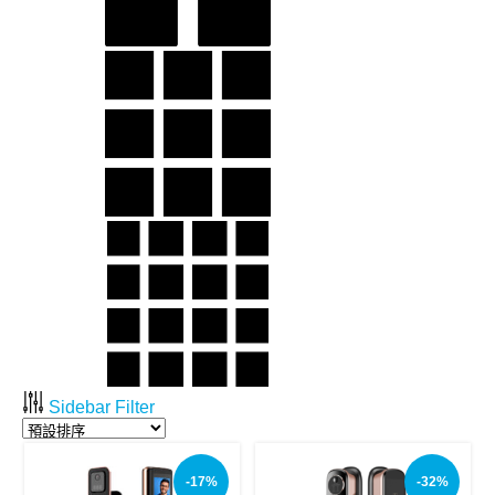
Sidebar Filter
-17%
-32%